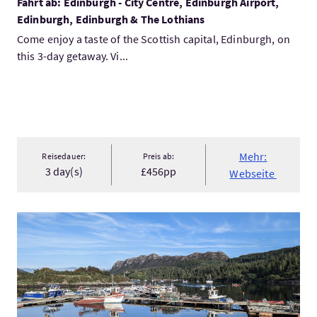
Fahrt ab: Edinburgh - City Centre, Edinburgh Airport,
Edinburgh, Edinburgh & The Lothians
Come enjoy a taste of the Scottish capital, Edinburgh, on
this 3-day getaway. Vi...
Mehr:
Reisedauer:
Preis ab:
3 day(s)
£456pp
Webseite
Mehr:Exekutiv-Wild-West-Highland-Tagestour