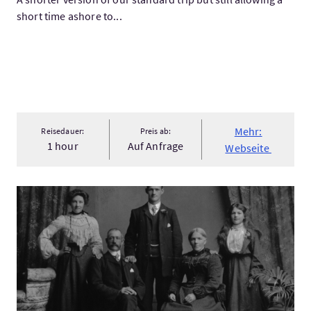
short time ashore to...
Mehr:
Reisedauer:
Preis ab:
1 hour
Auf Anfrage
Webseite
Mehr:Ancestry & Clan Research Tours