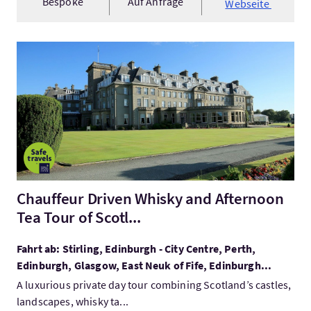
Bespoke
Auf Anfrage
Webseite
Mehr:Chauffeur Driven Whisky and Afternoon Tea Tour of Scotl
Chauffeur Driven Whisky and Afternoon
Tea Tour of Scotl...
Fahrt ab: Stirling, Edinburgh - City Centre, Perth,
Edinburgh, Glasgow, East Neuk of Fife, Edinburgh...
A luxurious private day tour combining Scotland’s castles,
landscapes, whisky ta...