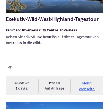
Exekutiv-Wild-West-Highland-Tagestour
Fahrt ab: Inverness City Centre, Inverness
Reisen Sie stilvoll und luxuriös auf dieser Tagestour von
Inverness in die Wild...
Ausstattung
Kostenloses Wlan
Mehr:
Reisedauer:
Preis ab:
1 day(s)
Auf Anfrage
Webseite
Mehr:Bespoke Tours of Scotland