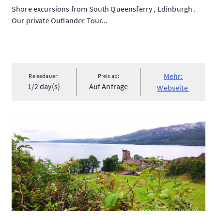
Shore excursions from South Queensferry , Edinburgh .
Our private Outlander Tour...
Mehr:
Reisedauer:
Preis ab:
1/2 day(s)
Auf Anfrage
Webseite
Mehr:TOUR LOCH NESS, CALEDONIAN CANAL & THE NATIONAL 