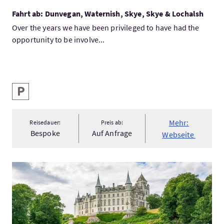
Fahrt ab: Dunvegan, Waternish, Skye, Skye & Lochalsh
Over the years we have been privileged to have had the
opportunity to be involve...
Ausstattung
Parken
Mehr:
Reisedauer:
Preis ab:
Bespoke
Auf Anfrage
Webseite
Mehr:North highland tour from inverness