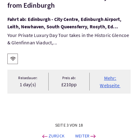
from Edinburgh
Fahrt ab: Edinburgh - City Centre, Edinburgh Airport,
Leith, Newhaven, South Queensferry, Rosyth, Ed...
Your Private Luxury Day Tour takes in the Historic Glencoe
& Glenfinnan Viaduct,...
Ausstattung
Kostenloses Wlan
Mehr:
Reisedauer:
Preis ab:
1 day(s)
£210pp
Webseite
SEITE 3 VON 18
ZURÜCK
WEITER