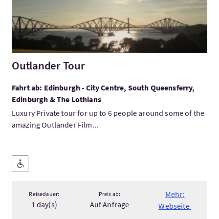
Outlander Tour
Fahrt ab: Edinburgh - City Centre, South Queensferry,
Edinburgh & The Lothians
Luxury Private tour for up to 6 people around some of the
amazing Outlander Film...
Ausstattung
Barrierefreier Zugang
Mehr:
Reisedauer:
Preis ab:
1 day(s)
Auf Anfrage
Webseite