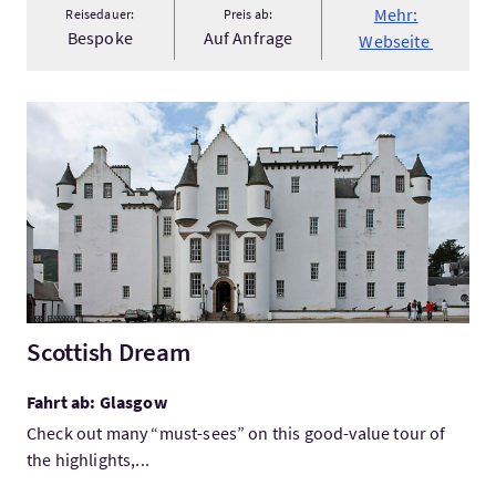
Mehr:
Reisedauer:
Preis ab:
Bespoke
Auf Anfrage
Webseite
Mehr:Scottish Dream
Scottish Dream
Fahrt ab: Glasgow
Check out many “must-sees” on this good-value tour of
the highlights,...