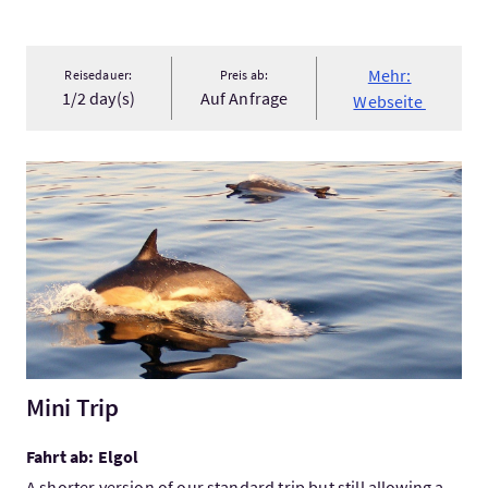
Mehr:
Reisedauer:
Preis ab:
1/2 day(s)
Auf Anfrage
Webseite
Mehr:Mini Trip
Mini Trip
Fahrt ab: Elgol
A shorter version of our standard trip but still allowing a