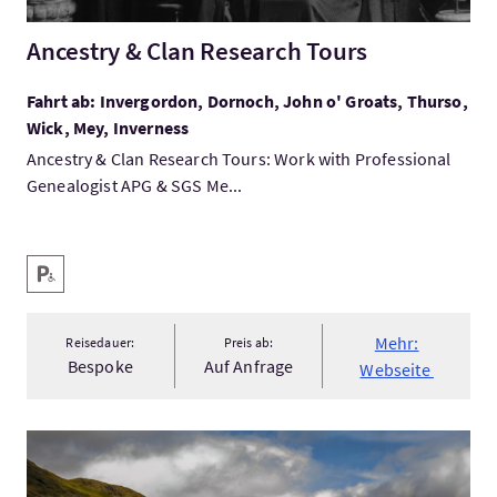
Ancestry & Clan Research Tours
Fahrt ab: Invergordon, Dornoch, John o' Groats, Thurso,
Wick, Mey, Inverness
Ancestry & Clan Research Tours: Work with Professional
Genealogist APG & SGS Me...
Ausstattung
Behindertenparkplatz
Mehr:
Reisedauer:
Preis ab:
Bespoke
Auf Anfrage
Webseite
Mehr:Bespoke tours of Scotland