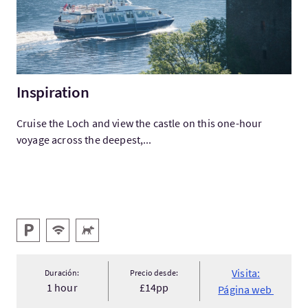
Inspiration
Cruise the Loch and view the castle on this one-hour
voyage across the deepest,...
Servicios destacados
Aparcamiento
WIFI gratis
Acepta animales
Visita:
Duración:
Precio desde:
1 hour
£14pp
Página web