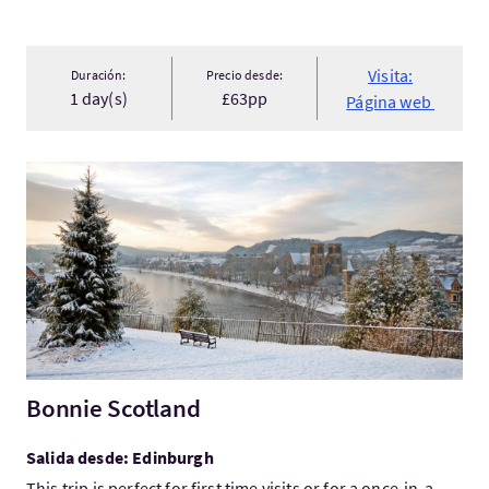
Visita:
Duración:
Precio desde:
1 day(s)
£63pp
Página web
Visita:Bonnie Scotland
Bonnie Scotland
Salida desde: Edinburgh
This trip is perfect for first time visits or for a once-in-a-