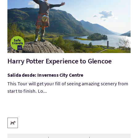
Harry Potter Experience to Glencoe
Salida desde: Inverness City Centre
This Tour will get your fill of seeing amazing scenery from
start to finish. Lo...
Servicios destacados
Acepta animales