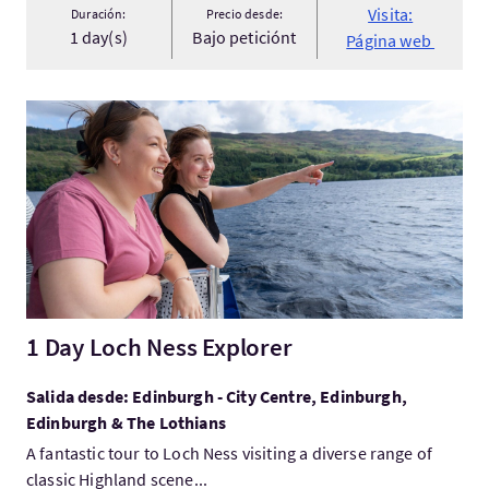
Visita:
Duración:
Precio desde:
1 day(s)
Bajo peticiónt
Página web
Visita:1 Day Loch Ness Explorer
1 Day Loch Ness Explorer
Salida desde: Edinburgh - City Centre, Edinburgh,
Edinburgh & The Lothians
A fantastic tour to Loch Ness visiting a diverse range of
classic Highland scene...