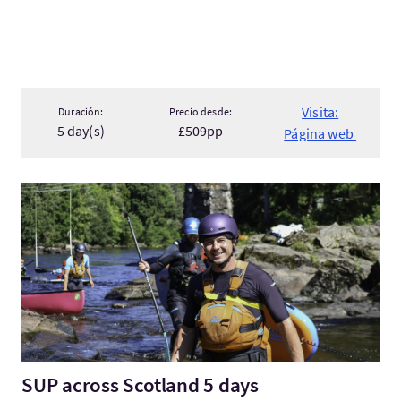
Visita:
Duración:
Precio desde:
5 day(s)
£509pp
Página web
Visita:SUP across Scotland 5 days
SUP across Scotland 5 days