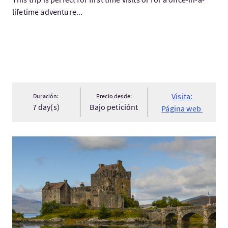
lifetime adventure...
Visita:
Duración:
Precio desde:
7 day(s)
Bajo peticiónt
Página web
Visita:5 day Highland tours from Edinburgh