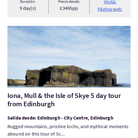
Visita:
Duración:
Precio desde:
9 day(s)
£3495pp
Página web
Visita:Iona, Mull & the Isle of Skye 5 day tour from Edinburgh
Iona, Mull & the Isle of Skye 5 day tour
from Edinburgh
Salida desde: Edinburgh - City Centre, Edinburgh
Rugged mountains, pristine lochs, and mythical moments
abound on this tour of Sc...