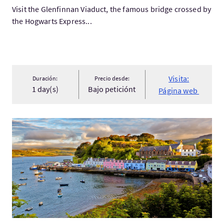
Visit the Glenfinnan Viaduct, the famous bridge crossed by
the Hogwarts Express...
Visita:
Duración:
Precio desde:
1 day(s)
Bajo peticiónt
Página web
Visita:3 Days Skye Tour