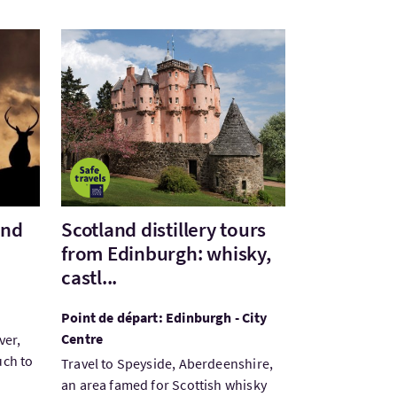
.
otland Long Weekend
Visitez:Scotland distillery tours from Edinburgh: wh
and
Scotland distillery tours
from Edinburgh: whisky,
castl...
Point de départ: Edinburgh - City
Centre
ver,
uch to
Travel to Speyside, Aberdeenshire,
an area famed for Scottish whisky