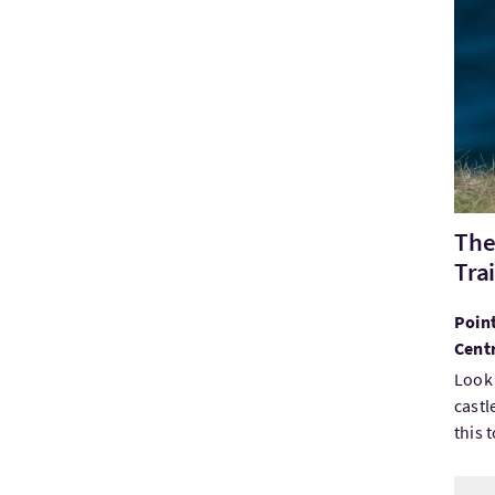
Visi
The
Tra
Point
Cent
Look 
castl
this t