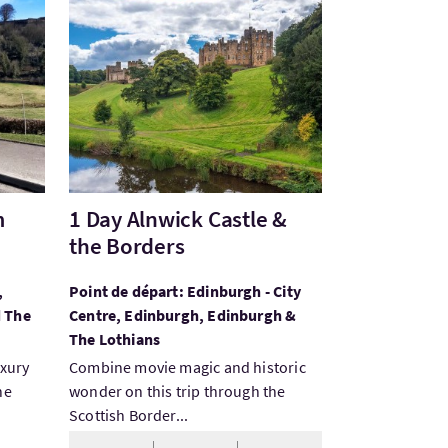
rom Gleneagles
Visitez:1 Day Alnwick Castle & the Borders
m
1 Day Alnwick Castle &
the Borders
,
Point de départ: Edinburgh - City
d The
Centre, Edinburgh, Edinburgh &
The Lothians
uxury
Combine movie magic and historic
he
wonder on this trip through the
Scottish Border...