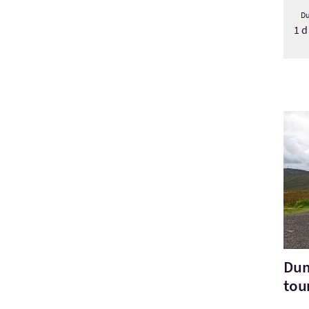
Du
1 d
Visi
Dum
tou