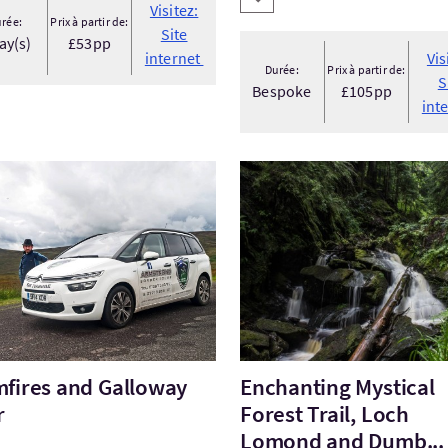
Visitez:
rée:
Prix à partir de:
Site
ay(s)
£53pp
internet
Vis
Durée:
Prix à partir de:
S
Bespoke
£105pp
int
tez:Dumfires and Galloway tour
Visitez:Enchanting Mystica
fires and Galloway
Enchanting Mystical
r
Forest Trail, Loch
Lomond and Dumb...