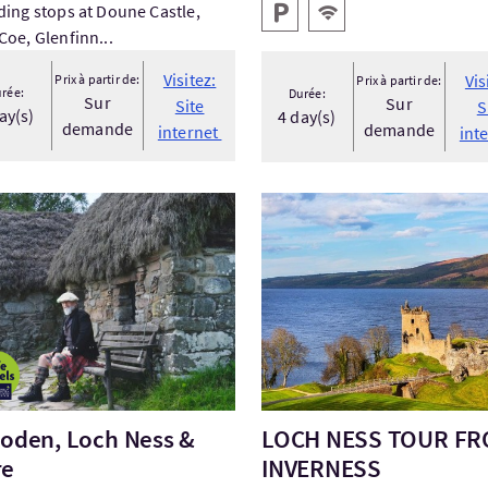
Services
Parking
WiFi gratuit
ding stops at Doune Castle,
Coe, Glenfinn...
Visitez:
Vis
Prix à partir de:
Prix à partir de:
rée:
Durée:
Sur
Sur
Site
S
ay(s)
4 day(s)
demande
demande
internet
int
tez:Culloden, Loch Ness & More
Visitez:LOCH NESS TOUR 
loden, Loch Ness &
LOCH NESS TOUR F
re
INVERNESS