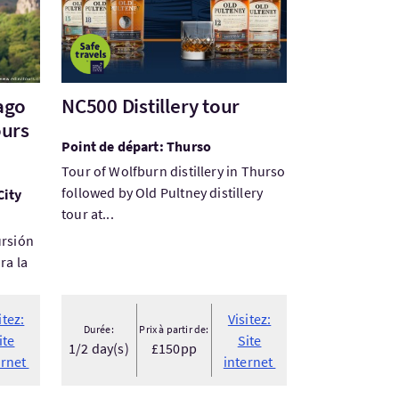
Lago
NC500 Distillery tour
ours
Point de départ: Thurso
Tour of Wolfburn distillery in Thurso
followed by Old Pultney distillery
City
tour at...
ursión
ra la
itez:
Visitez:
Durée:
Prix à partir de:
ite
Site
1/2 day(s)
£150pp
ernet
internet