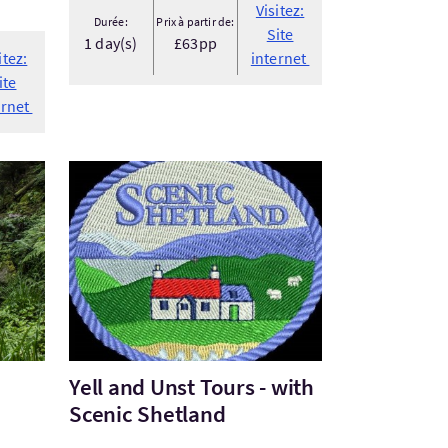
Visitez:
Durée:
Prix à partir de:
Site
1 day(s)
£63pp
itez:
internet
ite
ernet
l Forest Trail, Loch Lomond and Dumb...
Visitez:Yell and Unst Tours - with Scenic Shetlan
Yell and Unst Tours - with
Scenic Shetland