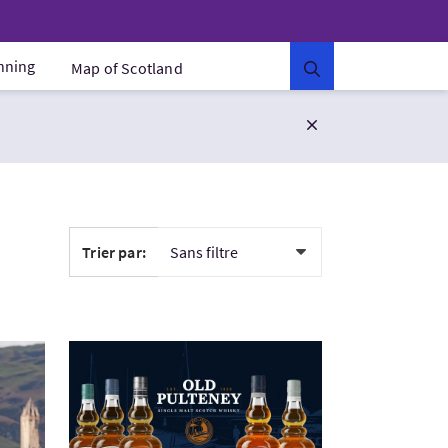
anning
Map of Scotland
Trier par:
y Lago Lomond con Edina Tours en esp...
Visitez:NC500 Distillery tour