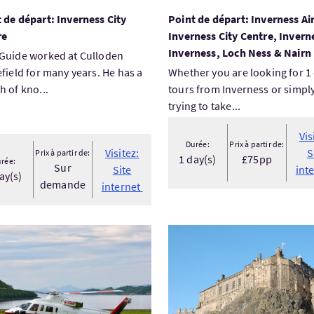
 de départ: Inverness City
Point de départ: Inverness Ai
re
Inverness City Centre, Invern
Inverness, Loch Ness & Nairn
Guide worked at Culloden
efield for many years. He has a
Whether you are looking for 1
h of kno...
tours from Inverness or simpl
vices
aux acceptés
trying to take...
Vis
Durée:
Prix à partir de:
Visitez:
S
Prix à partir de:
1 day(s)
£75pp
rée:
Sur
Site
int
ay(s)
demande
internet
tez:CLASSIC CARS IN THE SCOTTISH HIGHLANDS
Visitez:La Vieille Ville d'Ed