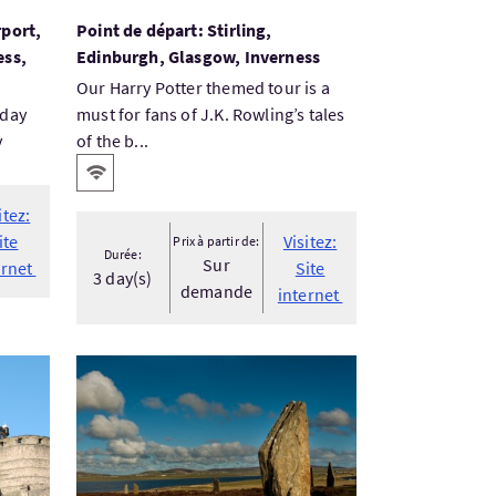
rport,
Point de départ: Stirling,
ess,
Edinburgh, Glasgow, Inverness
Our Harry Potter themed tour is a
 day
must for fans of J.K. Rowling’s tales
y
of the b...
Services
WiFi gratuit
itez:
ite
Visitez:
Prix à partir de:
Durée:
Sur
ernet
Site
3 day(s)
demande
internet
imbourg - visite privée
Visitez:Excursion de 5 jours aux îles Orcades et à l