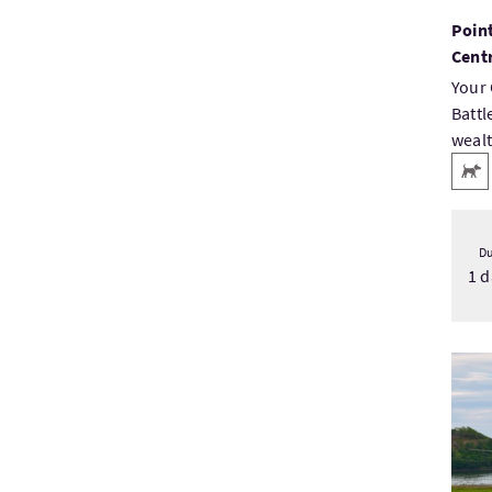
Point
Cent
Your 
Battl
wealt
Ser
Anim
Du
1 d
Visi