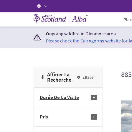
Visit Scotland Home
Plac
Ongoing wildfire in Glenmore area.
Please check the Cairngorms website for l
885
Affiner La
Effacer
Recherche
Durée De La Visite
Visi
Prix