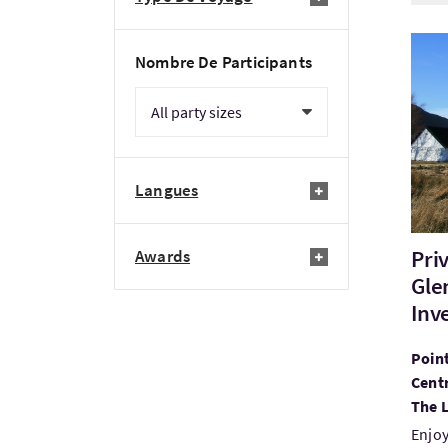
Visit
Nombre De Participants
Langues
Pri
Awards
Gle
Inve
Point
Cent
The 
Enjoy