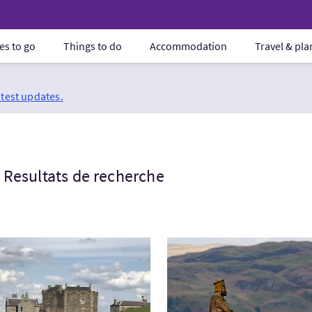
es to go
Things to do
Accommodation
Travel & pl
atest updates.
Resultats de recherche
tez:Outlander Edinburgh & Castles
Visitez:Excursion Stirling 