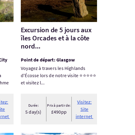
Excursion de 5 jours aux
îles Orcades et à la côte
nord...
City
Point de départ: Glasgow
Voyagez à travers les Highlands
a
d'Écosse lors de notre visite ⭐⭐⭐⭐⭐
ythme
et visitez l...
itez:
Visitez:
Durée:
Prix à partir de:
ite
Site
5 day(s)
£490pp
ernet
internet