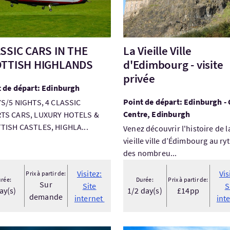
SSIC CARS IN THE
La Vieille Ville
TTISH HIGHLANDS
d'Edimbourg - visite
privée
t de départ: Edinburgh
Point de départ: Edinburgh - 
YS/5 NIGHTS, 4 CLASSIC
Centre, Edinburgh
TS CARS, LUXURY HOTELS &
TISH CASTLES, HIGHLA...
Venez découvrir l'histoire de l
vices
ing
vieille ville d’Édimbourg au r
des nombreu...
Visitez:
Vis
Prix à partir de:
rée:
Durée:
Prix à partir de:
Sur
Site
S
ay(s)
1/2 day(s)
£14pp
demande
internet
int