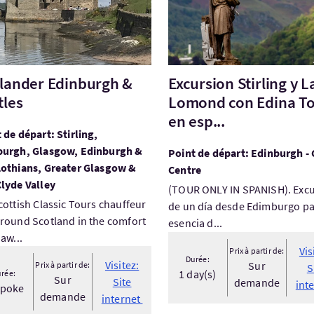
lander Edinburgh &
Excursion Stirling y 
tles
Lomond con Edina T
en esp...
 de départ: Stirling,
burgh, Glasgow, Edinburgh &
Point de départ: Edinburgh - 
Lothians, Greater Glasgow &
Centre
lyde Valley
(TOUR ONLY IN SPANISH). Exc
cottish Classic Tours chauffeur
de un día desde Edimburgo pa
round Scotland in the comfort
esencia d...
 aw...
Vis
Prix à partir de:
Durée:
Visitez:
Sur
Prix à partir de:
S
1 day(s)
rée:
Sur
Site
demande
int
spoke
demande
internet