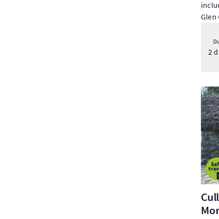
inclu
Glen 
Du
2 d
Visi
Cul
Mo