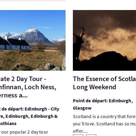
ez:Private 2 Day Tour - Glenfinnan, Loch Ness, Inverness a..
Visitez:The Essence of Sc
vate 2 Day Tour -
The Essence of Scotl
nfinnan, Loch Ness,
Long Weekend
rness a...
Point de départ: Edinburgh,
Glasgow
 de départ: Edinburgh - City
re, Edinburgh, Edinburgh &
Scotland is a country that fore
Lothians
you’ll love. Scotland has so m
offer....
 our popular 2 day tour