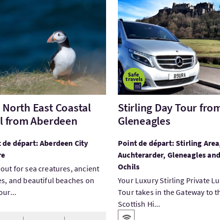
tez:The North East Coastal Trail from Aberdeen
Visitez:Stirling Day Tour f
 North East Coastal
Stirling Day Tour fro
il from Aberdeen
Gleneagles
 de départ: Aberdeen City
Point de départ: Stirling Area
re
Auchterarder, Gleneagles an
Ochils
out for sea creatures, ancient
es, and beautiful beaches on
Your Luxury Stirling Private L
our...
Tour takes in the Gateway to t
Scottish Hi...
Services
WiFi gratuit