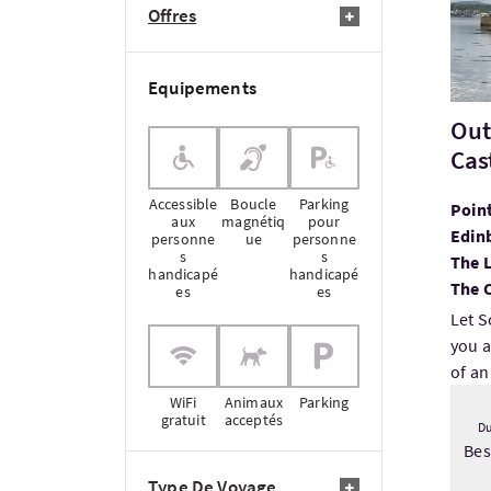
Offres
Equipements
Out
Cas
Accessible
Boucle
Parking
Point
aux
magnétiq
pour
Edin
personne
ue
personne
s
s
The 
handicapé
handicapé
The C
es
es
Let S
you a
of an
WiFi
Animaux
Parking
gratuit
acceptés
Du
Be
Type De Voyage