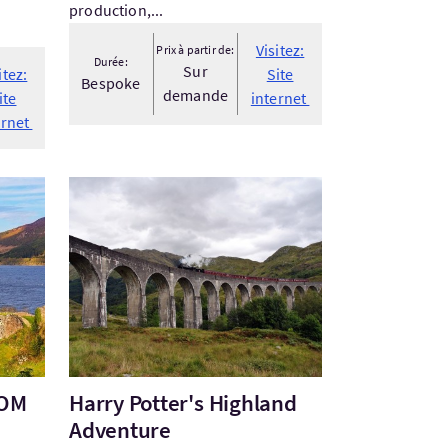
production,...
Visitez:
Prix à partir de:
Durée:
Sur
itez:
Site
Bespoke
demande
ite
internet
ernet
FROM INVERNESS
Visitez:Harry Potter's Highland Adventure
ROM
Harry Potter's Highland
Adventure