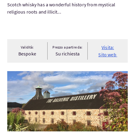
Scotch whisky has a wonderful history from mystical
religious roots and illicit...
Visita:
Validità:
Prezzo a partire da:
Bespoke
Su richiesta
Sito web
Visita:Speyside Whisky Tours • Private & Bespoke