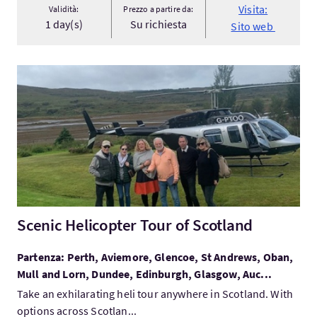
Visita:
Validità:
Prezzo a partire da:
1 day(s)
Su richiesta
Sito web
Visita:Scenic Helicopter Tour of Scotland
Scenic Helicopter Tour of Scotland
Partenza: Perth, Aviemore, Glencoe, St Andrews, Oban,
Mull and Lorn, Dundee, Edinburgh, Glasgow, Auc...
Take an exhilarating heli tour anywhere in Scotland. With
options across Scotlan...