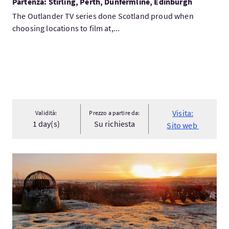
Partenza: Stirling, Perth, Dunfermline, Edinburgh
The Outlander TV series done Scotland proud when
choosing locations to film at,...
Visita:
Validità:
Prezzo a partire da:
1 day(s)
Su richiesta
Sito web
Visita:Stirling the Heart of a Nation - Day Tour