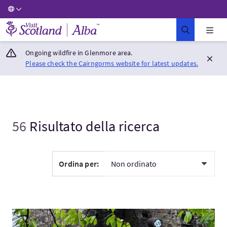
Visit Scotland Home
Ongoing wildfire in Glenmore area.
Please check the Cairngorms website for latest updates.
56
Risultato della ricerca
Ordina per:
Visita:Guided trip to Arran and Campbeltown Distilleries