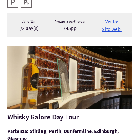
Servizi
Parcheggio
Parcheggio per disabili
Visita:
Validità:
Prezzo a partire da:
1/2 day(s)
£45pp
Sito web
Visita:Whisky Galore Day Tour
Whisky Galore Day Tour
Partenza: Stirling, Perth, Dunfermline, Edinburgh,
Glasgow