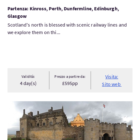
Partenza: Kinross, Perth, Dunfermline, Edinburgh,
Glasgow
Scotland's north is blessed with scenic railway lines and
we explore them on thi...
Visita:
Validità:
Prezzo a partire da:
4 day(s)
£595pp
Sito web
Visita:Stirling, Loch Tay, and The Trossachs private tour