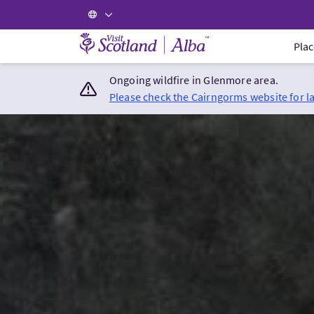
Visit Scotland Home
Plac
Ongoing wildfire in Glenmore area.
Please check the Cairngorms website for l