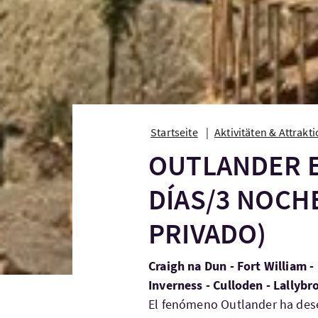
Startseite
Aktivitäten & Attrakt
OUTLANDER EN
DÍAS/3 NOCH
PRIVADO)
Craigh na Dun - Fort William -
Inverness - Culloden - Lallybr
El fenómeno Outlander ha des