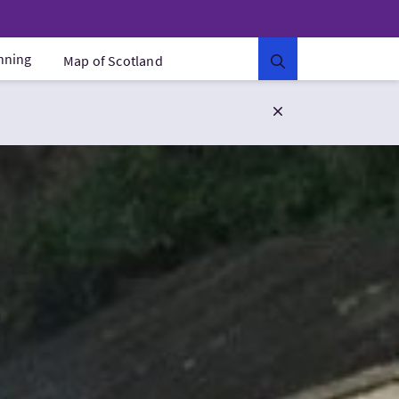
anning
Map of Scotland