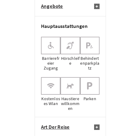
Angebote
Hauptausstattungen
Barrierefr
Hörschleif
Behindert
eier
e
enparkpla
Zugang
tz
Kostenlos
Haustiere
Parken
es Wlan
willkomm
en
Art Der Reise