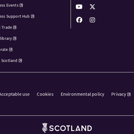
ess Events
ess Support Hub
l Trade
library
rate
 Scotland
Acceptable use
Cookies
Environmental policy
Privacy
Brand Scotland