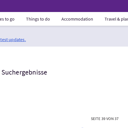
es to go
Things to do
Accommodation
Travel & pl
atest updates.
Suchergebnisse
SEITE 39 VON 37