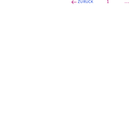
1
…
ZURÜCK