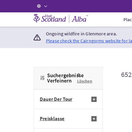
Visit Scotland Home
Plac
Ongoing wildfire in Glenmore area.
Please check the Cairngorms website for l
652
Suchergebnisse
Verfeinern
Löschen
Dauer Der Tour
Preisklasse