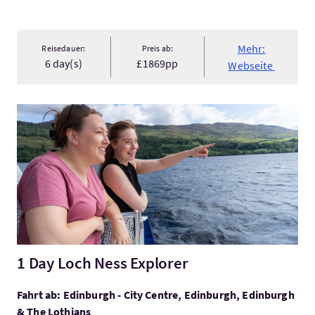
Mehr:
Reisedauer:
Preis ab:
6 day(s)
£1869pp
Webseite
Mehr:1 Day Loch Ness Explorer
1 Day Loch Ness Explorer
Fahrt ab: Edinburgh - City Centre, Edinburgh, Edinburgh
& The Lothians