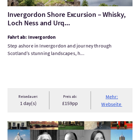
Invergordon Shore Excursion – Whisky,
Loch Ness and Urq...
Fahrt ab: Invergordon
Step ashore in Invergordon and journey through
Scotland’s stunning landscapes, h...
Mehr:
Reisedauer:
Preis ab:
1 day(s)
£159pp
Webseite
Mehr:History Bites UK Tour