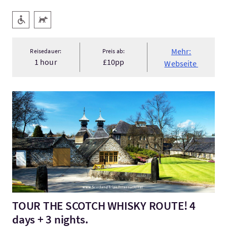
Ausstattung
Barrierefreier Zugang
Haustiere willkommen
Mehr:
Reisedauer:
Preis ab:
1 hour
£10pp
Webseite
Mehr:TOUR THE SCOTCH WHISKY ROUTE! 4 days + 3 nights.
TOUR THE SCOTCH WHISKY ROUTE! 4
days + 3 nights.