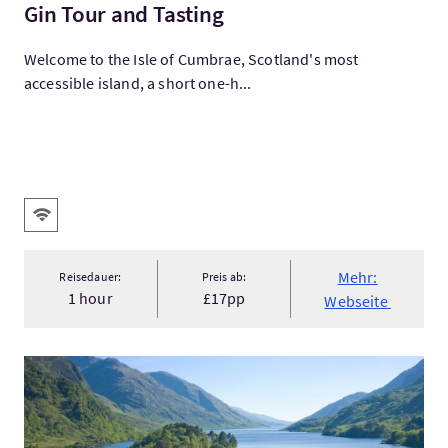
Gin Tour and Tasting
Welcome to the Isle of Cumbrae, Scotland's most
accessible island, a short one-h...
Ausstattung
Kostenloses Wlan
Mehr:
Reisedauer:
Preis ab:
1 hour
£17pp
Webseite
Mehr:Outlander Tour