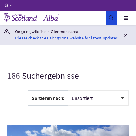
Visit Scotland Home
Ongoing wildfire in Glenmore area.
Please check the Cairngorms website for latest updates.
186
Suchergebnisse
Sortieren nach:
Mehr:Shore Excursion: Stirling Castle, Loch Lomond & the Hig.