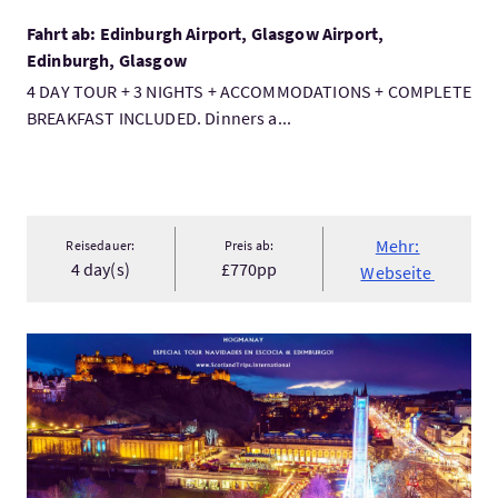
Fahrt ab: Edinburgh Airport, Glasgow Airport,
Edinburgh, Glasgow
4 DAY TOUR + 3 NIGHTS + ACCOMMODATIONS + COMPLETE
BREAKFAST INCLUDED. Dinners a...
Mehr:
Reisedauer:
Preis ab:
4 day(s)
£770pp
Webseite
Mehr:TOUR CHRISTMAS IN SCOTLAND & EDINBURGH: HOGMANAY