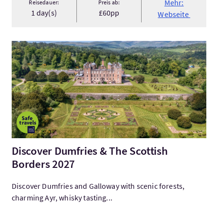
Mehr:
Reisedauer:
Preis ab:
1 day(s)
£60pp
Webseite
Mehr:Discover Dumfries & The Scottish Borders 2027
Discover Dumfries & The Scottish
Borders 2027
Discover Dumfries and Galloway with scenic forests,
charming Ayr, whisky tasting...