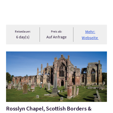
Mehr:
Reisedauer:
Preis ab:
6 day(s)
Auf Anfrage
Webseite
Mehr:Rosslyn Chapel, Scottish Borders & Glenkinchie Distille..
Rosslyn Chapel, Scottish Borders &