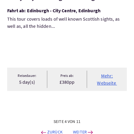
Fahrt ab: Edinburgh - City Centre, Edinburgh
This tour covers loads of well known Scottish sights, as
well as, all the hidden...
Mehr:
Reisedauer:
Preis ab:
5 day(s)
£380pp
Webseite
SEITE 4 VON 11
ZURÜCK
WEITER