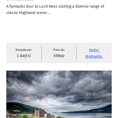
A fantastic tour to Loch Ness visiting a diverse range of
classic Highland scene...
Mehr:
Reisedauer:
Preis ab:
1 day(s)
£68pp
Webseite
Mehr:Invergordon Shore Excursion – Whisky, Loch Ness and Ur