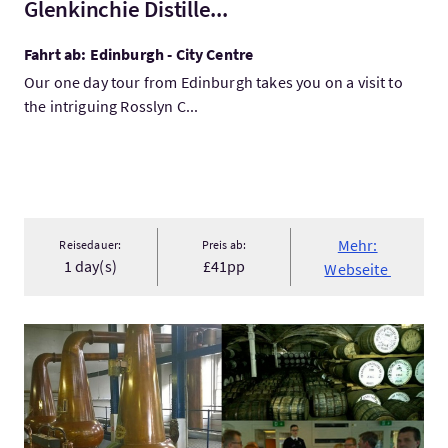
Glenkinchie Distille...
Fahrt ab: Edinburgh - City Centre
Our one day tour from Edinburgh takes you on a visit to
the intriguing Rosslyn C...
Mehr:
Reisedauer:
Preis ab:
1 day(s)
£41pp
Webseite
Mehr:Highland Whisky Private Tour from Edinburgh