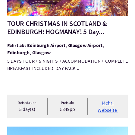
TOUR CHRISTMAS IN SCOTLAND &
EDINBURGH: HOGMANAY! 5 Day...
Fahrt ab: Edinburgh Airport, Glasgow Airport,
Edinburgh, Glasgow
5 DAYS TOUR + 5 NIGHTS + ACCOMMODATION + COMPLETE
BREAKFAST INCLUDED. DAY PACK...
Mehr:
Reisedauer:
Preis ab:
5 day(s)
£849pp
Webseite
Mehr:Highland Golf Tour