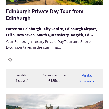
Edinburgh Private Day Tour from
Edinburgh
Partenza: Edinburgh - City Centre, Edinburgh Airport,
Leith, Newhaven, South Queensferry, Rosyth, Ed...
Your Edinburgh Luxury Private Day Tour and Shore
Excursion takes in the stunning...
Servizi
WiFi gratis
Visita:
Validità:
Prezzo a partire da:
1 day(s)
£135pp
Sito web
Visita:Private Driving Tour, Highlands - Glencoe - Skyfall - O...