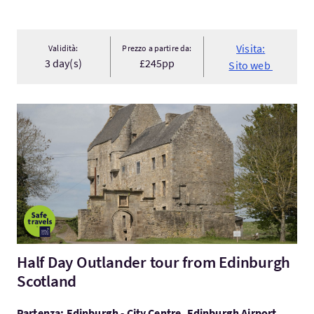
Visita:
Validità:
Prezzo a partire da:
3 day(s)
£245pp
Sito web
Visita:Half Day Outlander tour from Edinburgh Scotland
Half Day Outlander tour from Edinburgh
Scotland
Partenza: Edinburgh - City Centre, Edinburgh Airport,