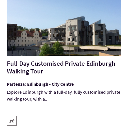
Visita:Full-Day Customised Private Edinburgh Walking Tour
Full-Day Customised Private Edinburgh
Walking Tour
Partenza: Edinburgh - City Centre
Explore Edinburgh with a full-day, fully customised private
walking tour, with a...
Servizi
Animali domestici benvenuti