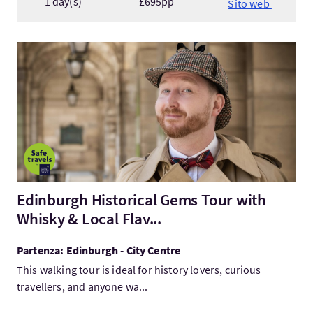
1 day(s)
£695pp
Sito web
Visita:Edinburgh Historical Gems Tour with Whisky & Local Flav
Edinburgh Historical Gems Tour with
Whisky & Local Flav...
Partenza: Edinburgh - City Centre
This walking tour is ideal for history lovers, curious
travellers, and anyone wa...