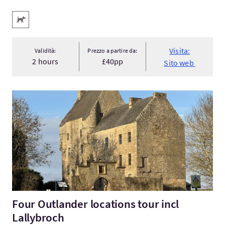
Servizi
Animali domestici benvenuti
Visita:
Validità:
Prezzo a partire da:
2 hours
£40pp
Sito web
Visita:Four Outlander locations tour incl Lallybroch
Four Outlander locations tour incl
Lallybroch