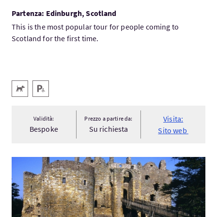
Partenza: Edinburgh, Scotland
This is the most popular tour for people coming to
Scotland for the first time.
Servizi
Animali domestici benvenuti
Parcheggio per disabili
Visita:
Validità:
Prezzo a partire da:
Bespoke
Su richiesta
Sito web
Visita:East Lothian Coastal Castles & Seaside Towns Self-Guide