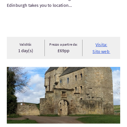
Edinburgh takes you to location...
Visita:
Validità:
Prezzo a partire da:
1 day(s)
£69pp
Sito web
Visita:Con sabor a Outlander