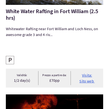
White Water Rafting in Fort William (2.5
hrs)
Whitewater Rafting near Fort William and Loch Ness, on
awesome grade 3 and 4 riv...
Servizi
Parcheggio
Visita:
Validità:
Prezzo a partire da:
1/2 day(s)
£70pp
Sito web
Visita:6 Day Up Helly Aa