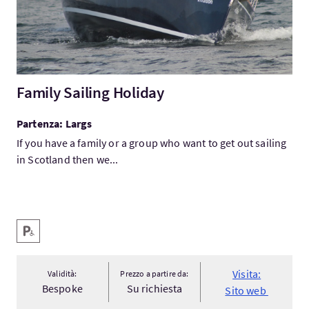
Family Sailing Holiday
Partenza: Largs
If you have a family or a group who want to get out sailing
in Scotland then we...
Servizi
Parcheggio per disabili
Visita:
Validità:
Prezzo a partire da:
Bespoke
Su richiesta
Sito web