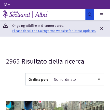
Visit Scotland Home
Ongoing wildfire in Glenmore area.
Please check the Cairngorms website for latest updates.
2965
Risultato della ricerca
Ordina per:
Visita:The Musical Walking Tour of Edinburgh