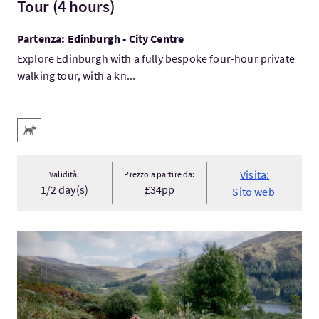
Tour (4 hours)
Partenza: Edinburgh - City Centre
Explore Edinburgh with a fully bespoke four-hour private
walking tour, with a kn...
Servizi
Animali domestici benvenuti
Visita:
Validità:
Prezzo a partire da:
1/2 day(s)
£34pp
Sito web
Visita:Gravel biking for Mortals