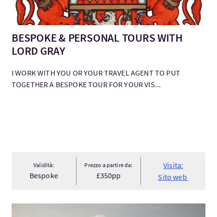
BESPOKE & PERSONAL TOURS WITH
LORD GRAY
I WORK WITH YOU OR YOUR TRAVEL AGENT TO PUT
TOGETHER A BESPOKE TOUR FOR YOUR VIS...
Visita:
Validità:
Prezzo a partire da:
Bespoke
£350pp
Sito web
Visita:Winter Bespoke Private Tour