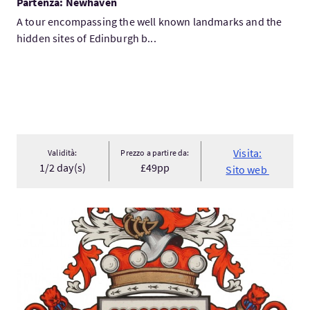
Partenza: Newhaven
A tour encompassing the well known landmarks and the
hidden sites of Edinburgh b...
Visita:
Validità:
Prezzo a partire da:
1/2 day(s)
£49pp
Sito web
Visita:BESPOKE & PERSONAL TOURS WITH LORD GRAY