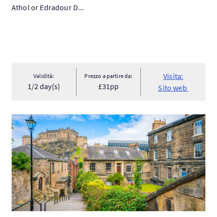
Athol or Edradour D...
Visita:
Validità:
Prezzo a partire da:
1/2 day(s)
£31pp
Sito web
Visita:History Lovers Old Town Walking Tour