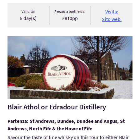
Visita:
Validità:
Prezzo a partire da:
5 day(s)
£810pp
Sito web
Visita:Blair Athol or Edradour Distillery
Blair Athol or Edradour Distillery
Partenza: St Andrews, Dundee, Dundee and Angus, St
Andrews, North Fife & the Howe of Fife
Savour the taste of fine whisky on this tour to either Blair