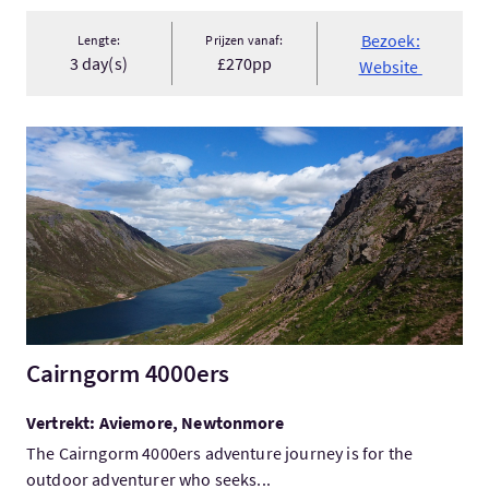
Bezoek:
Lengte:
Prijzen vanaf:
3 day(s)
£270pp
Website
Bezoek:Cairngorm 4000ers
Cairngorm 4000ers
Vertrekt: Aviemore, Newtonmore
The Cairngorm 4000ers adventure journey is for the
outdoor adventurer who seeks...