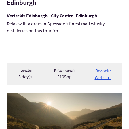
Edinburgh
Vertrekt: Edinburgh - City Centre, Edinburgh
Relax with a dram in Speyside’s finest malt whisky
distilleries on this tour fro...
Bezoek:
Lengte:
Prijzen vanaf:
3 day(s)
£195pp
Website
Bezoek:HIGHLAND JOURNEY: Edinburgh to Inverness