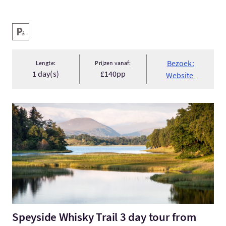
Hoofd faciliteiten
Invalidenparkeerplaats
Bezoek:
Lengte:
Prijzen vanaf:
1 day(s)
£140pp
Website
Bezoek:Speyside Whisky Trail 3 day tour from Edinburgh
Speyside Whisky Trail 3 day tour from