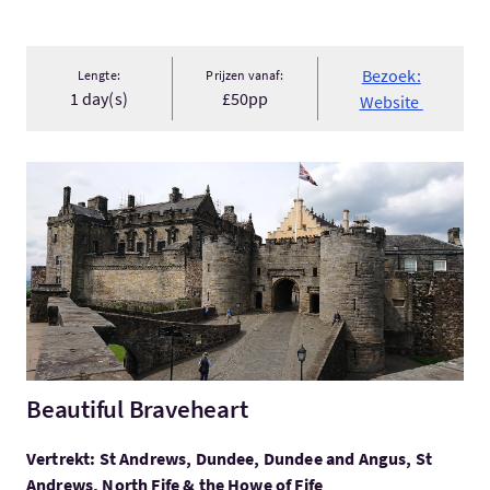
Bezoek:
Lengte:
Prijzen vanaf:
1 day(s)
£50pp
Website
Bezoek:Beautiful Braveheart
Beautiful Braveheart
Vertrekt: St Andrews, Dundee, Dundee and Angus, St
Andrews, North Fife & the Howe of Fife