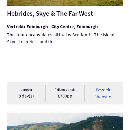
Hebrides, Skye & The Far West
Vertrekt: Edinburgh - City Centre, Edinburgh
This tour encapsulates all that is Scotland – The Isle of
Skye, Loch Ness and th...
Bezoek:
Lengte:
Prijzen vanaf:
8 day(s)
£780pp
Website
Bezoek:3 Day tour to the Highlands, Isle of Skye and Loch Nes