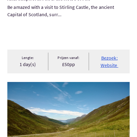
Be amazed with a visit to Stirling Castle, the ancient
Capital of Scotland, surr...
Bezoek:
Lengte:
Prijzen vanaf:
1 day(s)
£50pp
Website
Bezoek:Hebrides, Skye & The Far West