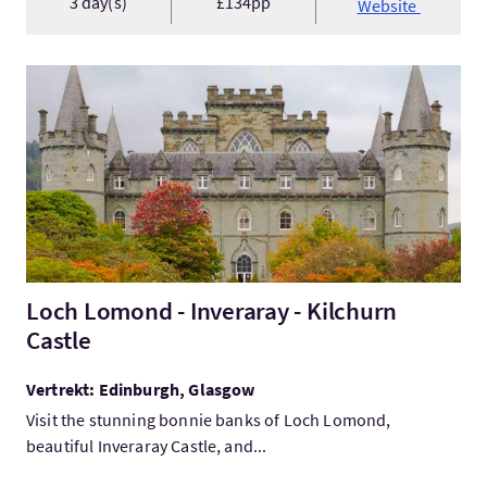
3 day(s)
£134pp
Website
Bezoek:Loch Lomond - Inveraray - Kilchurn Castle
Loch Lomond - Inveraray - Kilchurn
Castle
Vertrekt: Edinburgh, Glasgow
Visit the stunning bonnie banks of Loch Lomond,
beautiful Inveraray Castle, and...