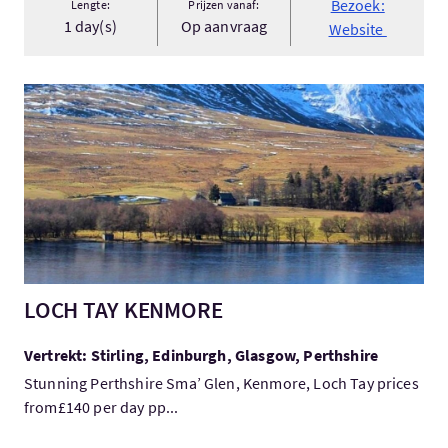
Bezoek:
Lengte:
Prijzen vanaf:
1 day(s)
Op aanvraag
Website
Bezoek:LOCH TAY KENMORE
LOCH TAY KENMORE
Vertrekt: Stirling, Edinburgh, Glasgow, Perthshire
Stunning Perthshire Sma’ Glen, Kenmore, Loch Tay prices
from£140 per day pp...