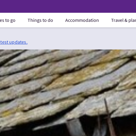
es to go
Things to do
Accommodation
Travel & pl
atest updates.