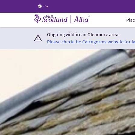
Visit Scotland Home
Plac
Ongoing wildfire in Glenmore area.
Please check the Cairngorms website for l