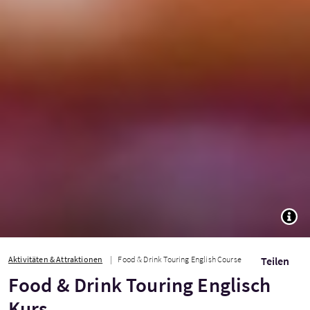
TOGG
Aktivitäten & Attraktionen
Food & Drink Touring English Course
Teilen
Food & Drink Touring Englisch
Kurs