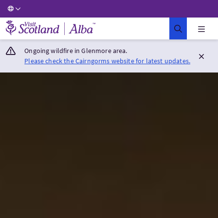
Visit Scotland Home
Ongoing wildfire in Glenmore area.
Please check the Cairngorms website for latest updates.