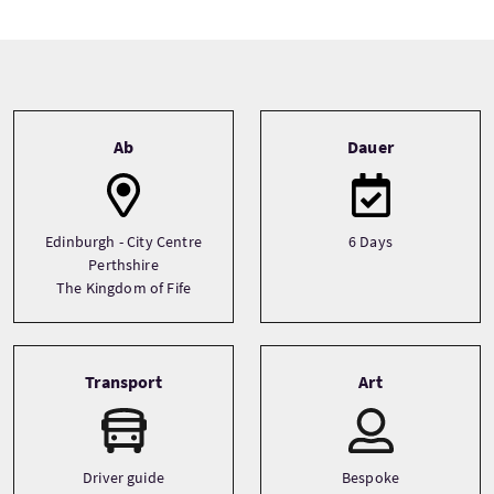
Tour information
Ab
Dauer
Edinburgh - City Centre
6 Days
Perthshire
The Kingdom of Fife
Transport
Art
Driver guide
Bespoke