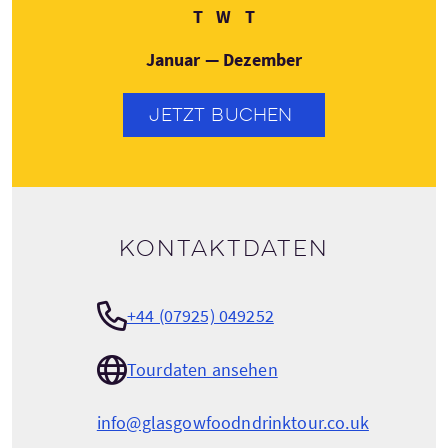
Dienstag
Mittwoch
Donnerstag
T
W
T
Januar — Dezember
JETZT BUCHEN
Kontaktdaten
+44 (07925) 049252
Tourdaten ansehen
info@glasgowfoodndrinktour.co.uk