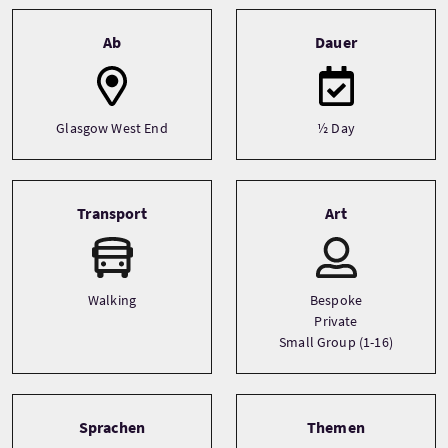
Tour information
Ab
Dauer
Glasgow West End
½ Day
Transport
Art
Walking
Bespoke
Private
Small Group (1-16)
Sprachen
Themen