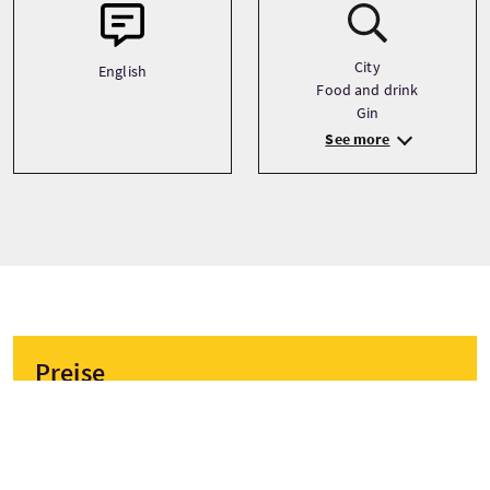
City
English
Food and drink
Gin
See more
Preise
Ab
£109.50 Pro Erwachsener