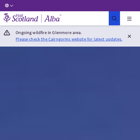
Visit Scotland Home
Ongoing wildfire in Glenmore area.
Please check the Cairngorms website for latest updates.