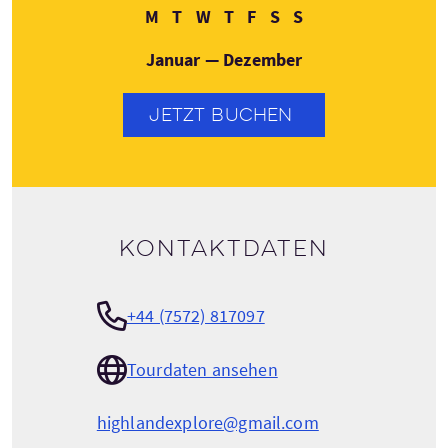
Montag
Dienstag
Mittwoch
Donnerstag
Freitag
Samstag
Sonntag
M
T
W
T
F
S
S
Januar — Dezember
JETZT BUCHEN
Kontaktdaten
+44 (7572) 817097
Tourdaten ansehen
highlandexplore@gmail.com