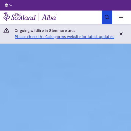
Visit Scotland Home
Ongoing wildfire in Glenmore area.
Please check the Cairngorms website for latest updates.