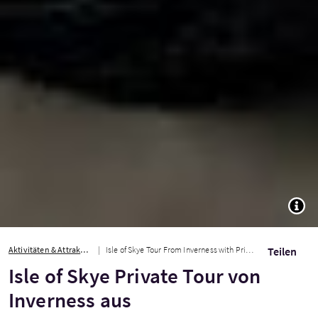
TOGG
Aktivitäten & Attraktionen
Isle of Skye Tour From Inverness with Private Driver
Teilen
Isle of Skye Private Tour von
Inverness aus