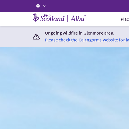
Visit Scotland Home
Plac
Ongoing wildfire in Glenmore area.
Please check the Cairngorms website for l