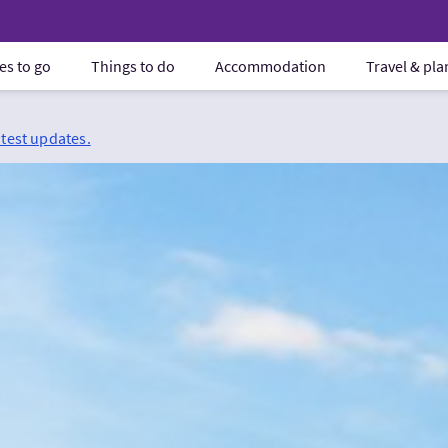
es to go
Things to do
Accommodation
Travel & pl
atest updates.