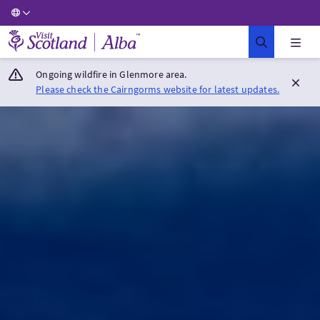
Visit Scotland Home
Ongoing wildfire in Glenmore area.
Please check the Cairngorms website for latest updates.