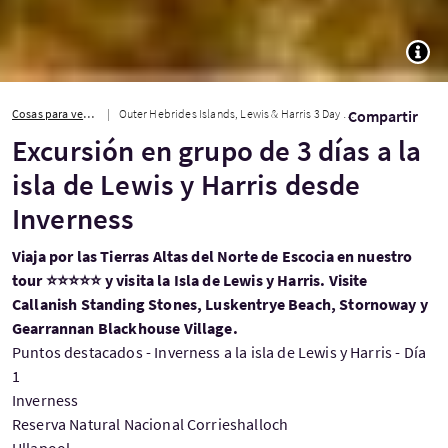
TOGG
Cosas para ver y hacer
Outer Hebrides Islands, Lewis & Harris 3 Day Group Tour from Inverness
Compartir
Excursión en grupo de 3 días a la
isla de Lewis y Harris desde
Inverness
Viaja por las Tierras Altas del Norte de Escocia en nuestro
tour ⭐⭐⭐⭐⭐ y visita la Isla de Lewis y Harris. Visite
Callanish Standing Stones, Luskentrye Beach, Stornoway y
Gearrannan Blackhouse Village.
Puntos destacados - Inverness a la isla de Lewis y Harris - Día
1
Inverness
Reserva Natural Nacional Corrieshalloch
Ullapool