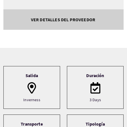
VER DETALLES DEL PROVEEDOR
Tour information
Salida
Duración
Inverness
3 Days
Transporte
Tipología