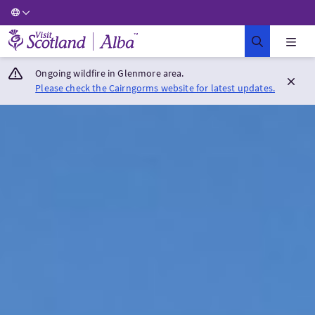
Visit Scotland Home
Ongoing wildfire in Glenmore area.
Please check the Cairngorms website for latest updates.