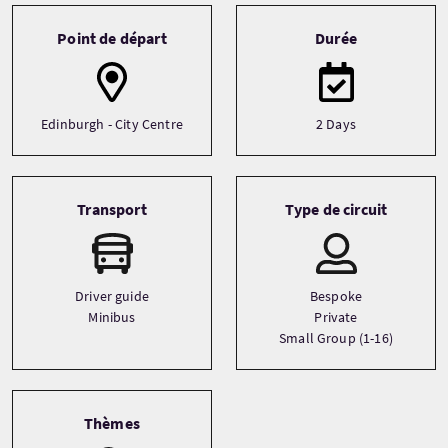
Tour information
Point de départ
Durée
Edinburgh - City Centre
2 Days
Transport
Type de circuit
Driver guide
Bespoke
Minibus
Private
Small Group (1-16)
Thèmes