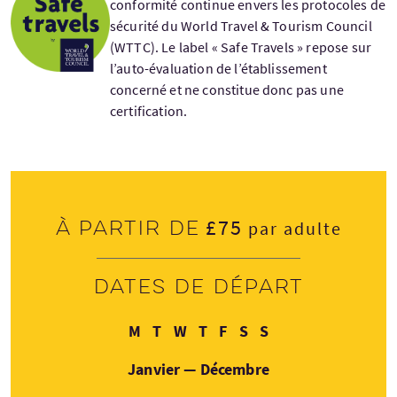
conformité continue envers les protocoles de
sécurité du World Travel & Tourism Council
(WTTC). Le label « Safe Travels » repose sur
l’auto-évaluation de l’établissement
concerné et ne constitue donc pas une
certification.
£75
À partir de
par adulte
Dates de départ
Lundi
Mardi
Mercredi
Jeudi
Vendredi
Samedi
Dimanche
M
T
W
T
F
S
S
Janvier — Décembre