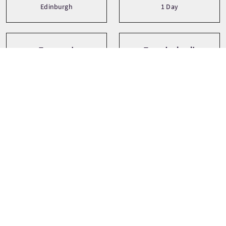
Edinburgh
1 Day
Transport
Type de circuit
Driver guide
Bespoke
Minibus
Private
Small Group (1-16)
Langues
Thèmes
Adventure
English
Castles
Film and TV