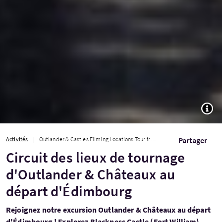
TOGG
Activités
Outlander & Castles Filming Locations Tour from Edinburgh
Partager
Circuit des lieux de tournage
d'Outlander & Châteaux au
départ d'Édimbourg
Rejoignez notre excursion Outlander & Châteaux au départ
d'Édimbourg ! Explorez Blackness Castle (Fort William),