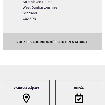
Strathleven House
West Dunbartonshire
Scotland
G82 3PD
VOIR LES COORDONNÉES DU PRESTATAIRE
Tour information
Point de départ
Durée