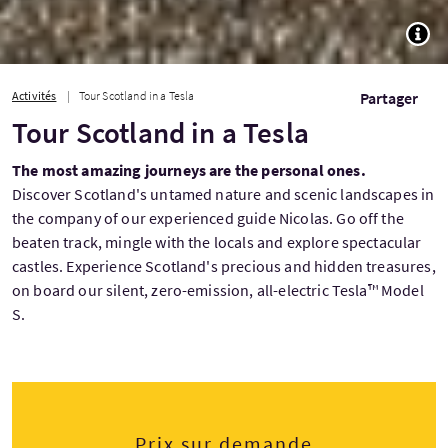
TOGG
Activités
Tour Scotland in a Tesla
Partager
Tour Scotland in a Tesla
The most amazing journeys are the personal ones.
Discover Scotland's untamed nature and scenic landscapes in
the company of our experienced guide Nicolas. Go off the
beaten track, mingle with the locals and explore spectacular
castles. Experience Scotland's precious and hidden treasures,
on board our silent, zero-emission, all-electric Tesla™ Model
S.
Prix sur demande