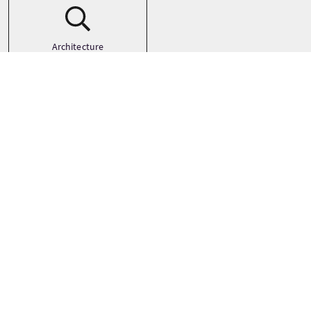
Architecture
Art
Castles
See more
Galerie photo