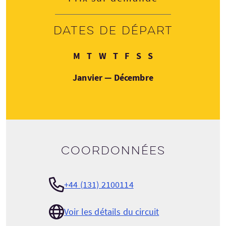
Dates de départ
Lundi
Mardi
Mercredi
Jeudi
Vendredi
Samedi
Dimanche
M
T
W
T
F
S
S
Janvier — Décembre
Coordonnées
+44 (131) 2100114
Voir les détails du circuit