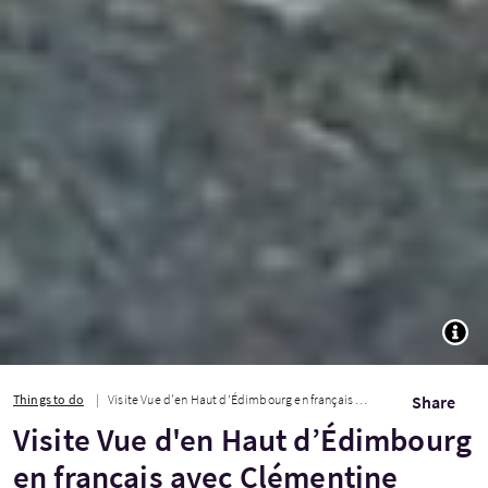
TOGG
Things to do
Visite Vue d'en Haut d’Édimbourg en français avec Clémentine
Share
Visite Vue d'en Haut d’Édimbourg
en français avec Clémentine