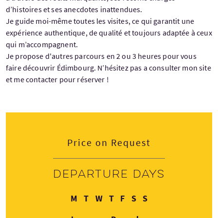
d’histoires et ses anecdotes inattendues.
Je guide moi-même toutes les visites, ce qui garantit une
expérience authentique, de qualité et toujours adaptée à ceux
qui m’accompagnent.​
Je propose d'autres parcours en 2 ou 3 heures pour vous
faire découvrir Édimbourg. N’hésitez pas a consulter mon site
et me contacter pour réserver !
Price on Request
Departure days
Monday
Tuesday
Wednesday
Thursday
Friday
Saturday
Sunday
M
T
W
T
F
S
S