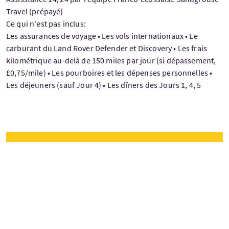
Travel (prépayé)
Ce qui n'est pas inclus:
Les assurances de voyage • Les vols internationaux • Le
carburant du Land Rover Defender et Discovery • Les frais
kilométrique au-delà de 150 miles par jour (si dépassement,
£0,75/mile) • Les pourboires et les dépenses personnelles •
Les déjeuners (sauf Jour 4) • Les dîners des Jours 1, 4, 5
Prezzo su richiesta
Giorni di partenza
Gennaio — Dicembre