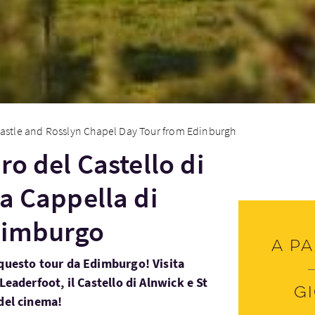
astle and Rosslyn Chapel Day Tour from Edinburgh
ro del Castello di
la Cappella di
dimburgo
A pa
 questo tour da Edimburgo! Visita
Leaderfoot, il Castello di Alnwick e St
G
 del cinema!