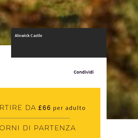
Alnwick Castle
Condividi
£66
rtire da
per adulto
iorni di partenza