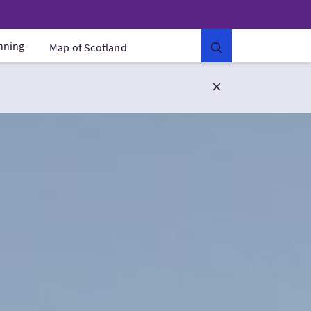
anning
Map of Scotland