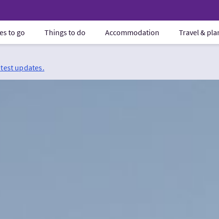
es to go
Things to do
Accommodation
Travel & pl
atest updates.