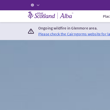
Visit Scotland Home
Plac
Ongoing wildfire in Glenmore area.
Please check the Cairngorms website for l