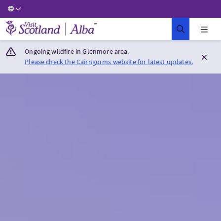
Visit Scotland Home
Ongoing wildfire in Glenmore area.
Please check the Cairngorms website for latest updates.