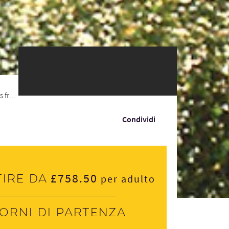
fr...
Condividi
£758.50
tire da
per adulto
iorni di partenza