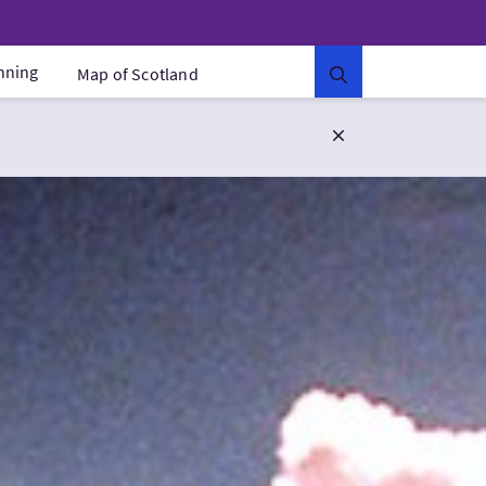
anning
Map of Scotland