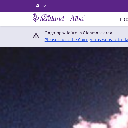
Visit Scotland Home
Plac
Ongoing wildfire in Glenmore area.
Please check the Cairngorms website for l