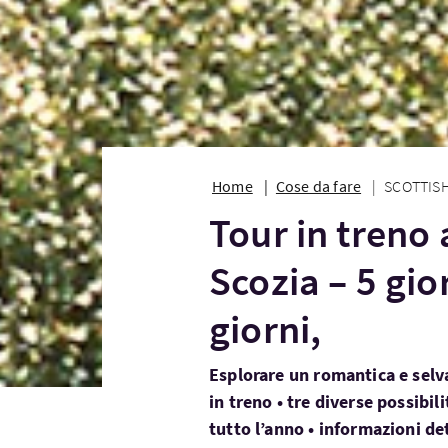
Home
Cose da fare
SCOTTISH 
Tour in treno 
Scozia – 5 gior
giorni,
Esplorare un romantica e sel
in treno • tre diverse possibil
tutto l’anno • informazioni det