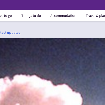
es to go
Things to do
Accommodation
Travel & pl
atest updates.