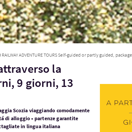
RAILWAY ADVENTURE TOURS Self-guided or partly guided, packages 
attraverso la
ni, 9 giorni, 13
A par
vaggia Scozia viaggiando comodamente
itá di alloggio • partenze garantite
G
tagliate in lingua italiana