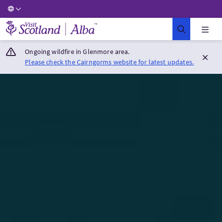
Visit Scotland Home
Ongoing wildfire in Glenmore area.
Please check the Cairngorms website for latest updates.