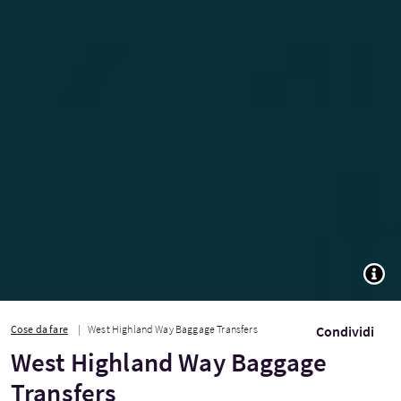
TOGG
Cose da fare
West Highland Way Baggage Transfers
Condividi
West Highland Way Baggage
Transfers