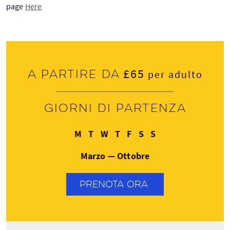
page
Here
£65
A partire da
per adulto
Giorni di partenza
Lunedì
Martedì
Mercoledì
Giovedì
Venerdì
Sabato
Domenica
M
T
W
T
F
S
S
Marzo — Ottobre
PRENOTA ORA