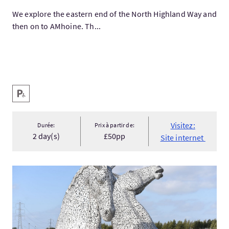
We explore the eastern end of the North Highland Way and
then on to AMhoine. Th...
Services
Parking pour personnes handicapées
Visitez:
Durée:
Prix à partir de:
2 day(s)
£50pp
Site internet
Visitez:Kelpies Falkirk and Stirling Castle small group tour -...