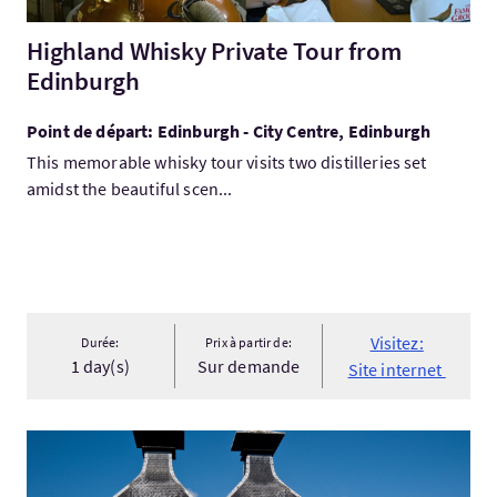
Highland Whisky Private Tour from
Edinburgh
Point de départ: Edinburgh - City Centre, Edinburgh
This memorable whisky tour visits two distilleries set
amidst the beautiful scen...
Visitez:
Durée:
Prix à partir de:
1 day(s)
Sur demande
Site internet
Visitez:Excursion de 4 jours sur l'île d'Islay, Oban et le whis...