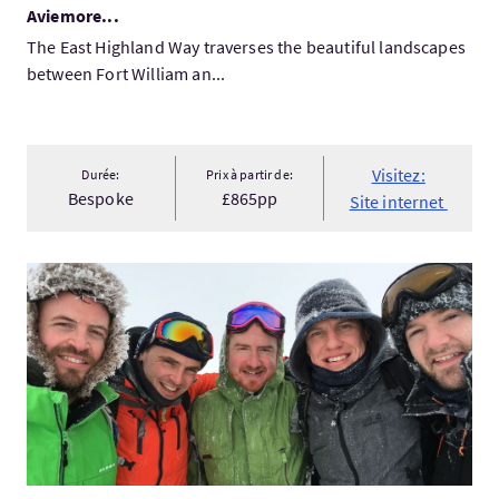
Aviemore...
The East Highland Way traverses the beautiful landscapes
between Fort William an...
Visitez:
Durée:
Prix à partir de:
Bespoke
£865pp
Site internet
Visitez:Guided Ben Nevis Group Walks | Ben Nevis Guides