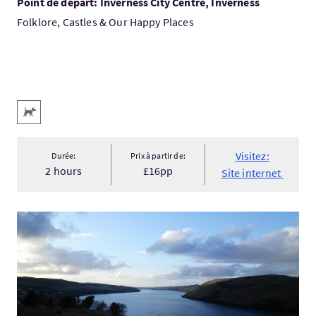
Point de départ: Inverness City Centre, Inverness
Folklore, Castles & Our Happy Places
Services
Animaux acceptés
Visitez:
Durée:
Prix à partir de:
2 hours
£16pp
Site internet
Visitez:Day tour to Isle of Skye