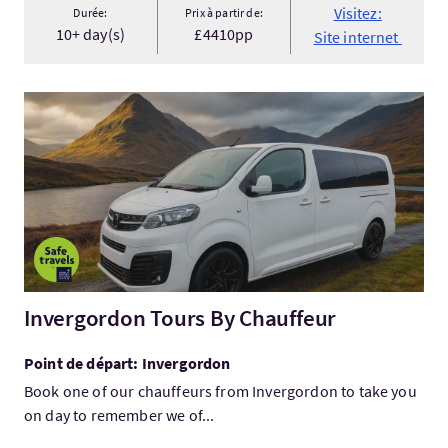
Visitez:
Durée:
Prix à partir de:
10+ day(s)
£4410pp
Site internet
Visitez:Invergordon Tours By Chauffeur
Invergordon Tours By Chauffeur
Point de départ: Invergordon
Book one of our chauffeurs from Invergordon to take you
on day to remember we of...