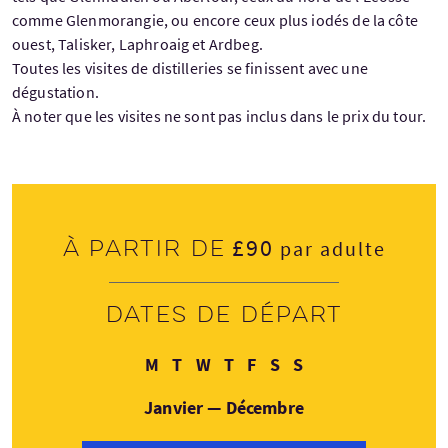
comme Glenmorangie, ou encore ceux plus iodés de la côte
ouest, Talisker, Laphroaig et Ardbeg.
Toutes les visites de distilleries se finissent avec une
dégustation.
À noter que les visites ne sont pas inclus dans le prix du tour.
£90
À partir de
par adulte
Dates de départ
Lundi
Mardi
Mercredi
Jeudi
Vendredi
Samedi
Dimanche
M
T
W
T
F
S
S
Janvier — Décembre