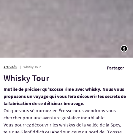
TOGG
Activités
Whisky Tour
Partager
Whisky Tour
Inutile de préciser qu’Ecosse rime avec whisky. Nous vous
proposons un voyage qui vous fera découvrir les secrets de
la fabrication de ce délicieux breuvage.
Où que vous séjourniez en Écosse nous viendrons vous
chercher pour une aventure gustative inoubliable.
Vous pourrez découvrir les whiskys de la vallée de la Spey,
tels que Glenfiddich ou Aberlour, ceux du nord de l’Ecosse