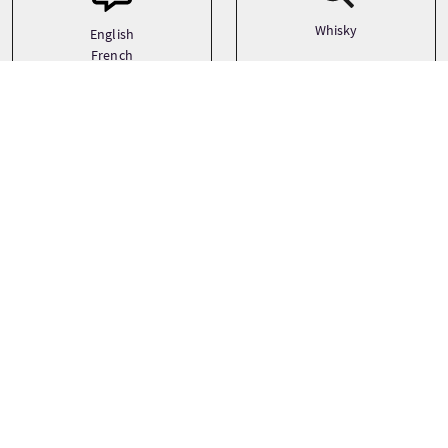
Whisky
English
French
German
See more
Prix
À partir de
£90 Par adulte
RÉSERVER MAINTENANT