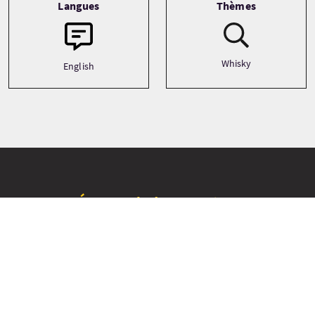
Langues
Thèmes
Whisky
English
Étapes de l’excursion
+
−
Orkney