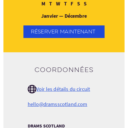
Lundi
Mardi
Mercredi
Jeudi
Vendredi
Samedi
Dimanche
M
T
W
T
F
S
S
Janvier — Décembre
RÉSERVER MAINTENANT
Coordonnées
Voir les détails du circuit
hello@dramsscotland.com
DRAMS SCOTLAND