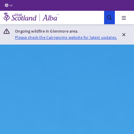
Visit Scotland Home
Ongoing wildfire in Glenmore area.
Please check the Cairngorms website for latest updates.