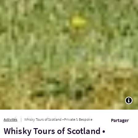
TOGG
Activités
Whisky Tours of Scotland • Private & Bespoke
Partager
Whisky Tours of Scotland •