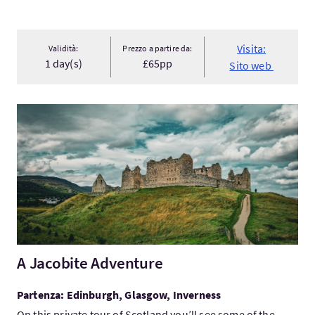
Visita:
Validità:
Prezzo a partire da:
1 day(s)
£65pp
Sito web
Visita:A Jacobite Adventure
A Jacobite Adventure
Partenza: Edinburgh, Glasgow, Inverness
On this private tour of Scotland you’ll see some of the