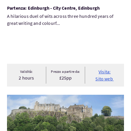
Partenza: Edinburgh - City Centre, Edinburgh
A hilarious duel of wits across three hundred years of
great writing and colourf...
Visita:
Validità:
Prezzo a partire da:
2 hours
£25pp
Sito web
Visita:Private castle tours from Edinburgh, Scotland