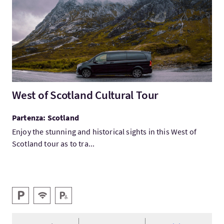
West of Scotland Cultural Tour
Partenza: Scotland
Enjoy the stunning and historical sights in this West of
Scotland tour as to tra...
Servizi
Parcheggio
WiFi gratis
Parcheggio per disabili