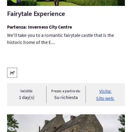
Fairytale Experience
Partenza: Inverness City Centre
We'll take you to a romantic fairytale castle that is the
historic home of the E...
Servizi
Animali domestici benvenuti
Visita:
Validità:
Prezzo a partire da:
1 day(s)
Su richiesta
Sito web
Visita:1 Day Outlander Explorer