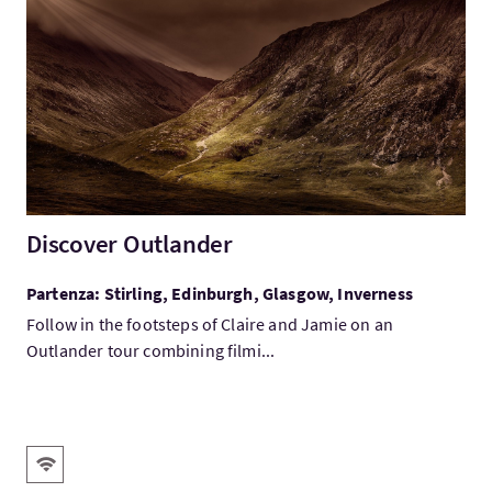
Visita:Discover Outlander
Discover Outlander
Partenza: Stirling, Edinburgh, Glasgow, Inverness
Follow in the footsteps of Claire and Jamie on an
Outlander tour combining filmi...
Servizi
WiFi gratis