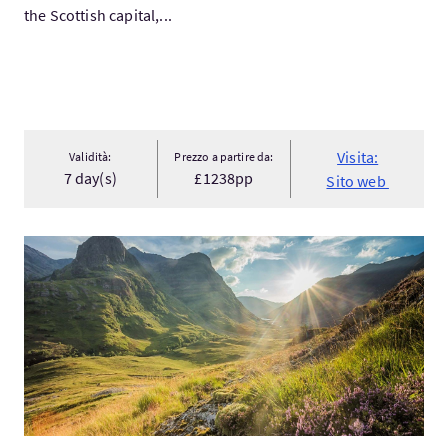
the Scottish capital,...
Visita:
Validità:
Prezzo a partire da:
7 day(s)
£1238pp
Sito web
Visita:Best of Edinburgh