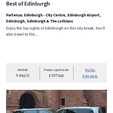
Best of Edinburgh
Partenza: Edinburgh - City Centre, Edinburgh Airport,
Edinburgh, Edinburgh & The Lothians
Enjoy the top sights of Edinburgh on this city break. You'll
also travel to the...
Visita:
Validità:
Prezzo a partire da:
5 day(s)
£1071pp
Sito web
Visita:EXCLUSIVE USE LUXURY RENTAL PROPERTIES IN SCOTL