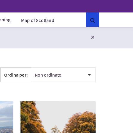
anning
Map of Scotland
Ordina per:
...
 d’Édimbourg en français avec Cléme...
Visita:Glen Affric, Culloden & Clava Cairns Day fr