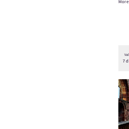
More
Val
7 d
Visi