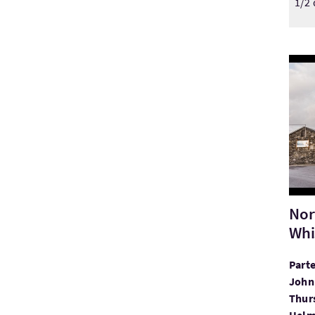
1/2 
Visi
Nor
Whi
Parte
John 
Thurs