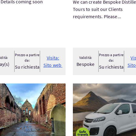
 Details coming soon
We can create Bespoke Distille
Tours to suit our Clients
requirements. Please...
Prezzo a partire
Prezzo a partire
Visita:
Vi
idità:
Validità:
da:
da:
ay(s)
Bespoke
Sito web
Sit
Su richiesta
Su richiesta
ta:Outlander History - Day Tour from Inverness
Visita:Private Tours for Cr