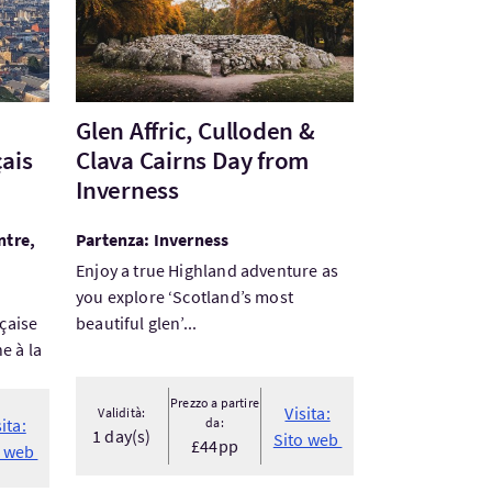
Glen Affric, Culloden &
ais
Clava Cairns Day from
Inverness
ntre,
Partenza: Inverness
Enjoy a true Highland adventure as
you explore ‘Scotland’s most
çaise
beautiful glen’...
e à la
Prezzo a partire
Visita:
Validità:
sita:
da:
1 day(s)
Sito web
£44pp
o web