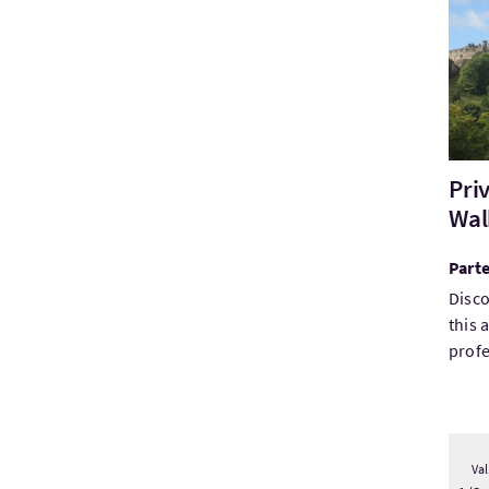
Pri
Wal
Part
Disco
this 
profe
Val