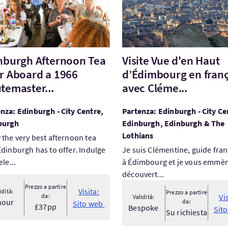
nburgh Afternoon Tea
Visite Vue d'en Haut
r Aboard a 1966
d’Édimbourg en franç
temaster...
avec Cléme...
nza: Edinburgh - City Centre,
Partenza: Edinburgh - City Ce
burgh
Edinburgh, Edinburgh & The
Lothians
 the very best afternoon tea
Edinburgh has to offer. Indulge
Je suis Clémentine, guide fran
ele...
à Édimbourg et je vous emmèn
découvert...
Prezzo a partire
Visita:
idità:
Prezzo a partire
da:
Vi
Validità:
hour
da:
Sito web
£37pp
Bespoke
Sit
Su richiesta