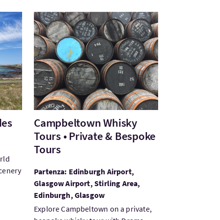
des
Visita:Campbeltown Whisky Tours • Private & Be
des
Campbeltown Whisky
Tours • Private & Bespoke
Tours
rld
scenery
Partenza: Edinburgh Airport,
Glasgow Airport, Stirling Area,
Edinburgh, Glasgow
Explore Campbeltown on a private,