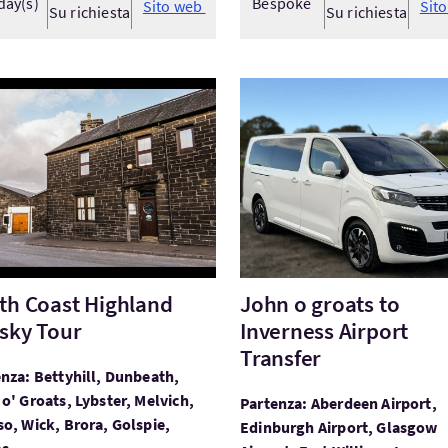
day(s)
Bespoke
Sito web
Sit
Su richiesta
Su richiesta
ta:North Coast Highland Whisky Tour
Visita:John o groats to Inv
th Coast Highland
John o groats to
sky Tour
Inverness Airport
Transfer
nza: Bettyhill, Dunbeath,
o' Groats, Lybster, Melvich,
Partenza: Aberdeen Airport,
o, Wick, Brora, Golspie,
Edinburgh Airport, Glasgow