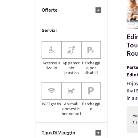
Offerte
Servizi
Edi
Tou
Rou
Accesso a
Apparecc
Parcheggi
Parte
livello
hio
o per
acustico
disabili
Edin
Enjoy
that 
in a s
WiFi gratis
Animali
Parcheggi
domestici
o
benvenuti
Val
1 
Tipo Di Viaggio