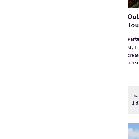
Out
Tou
Parte
My be
creat
perso
Val
1 d
Visi