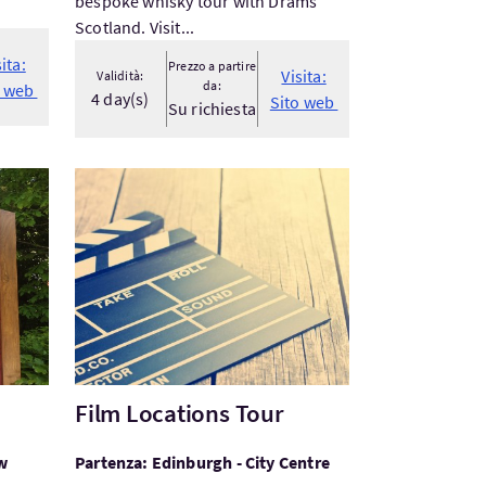
bespoke whisky tour with Drams
Scotland. Visit...
sita:
Prezzo a partire
Visita:
Validità:
da:
o web
4 day(s)
Sito web
Su richiesta
Visita:Film Locations Tour
Film Locations Tour
w
Partenza: Edinburgh - City Centre