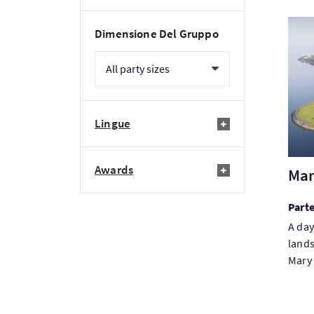
Visi
Dimensione Del Gruppo
Lingue
Awards
Mar
Part
A day
lands
Mary 