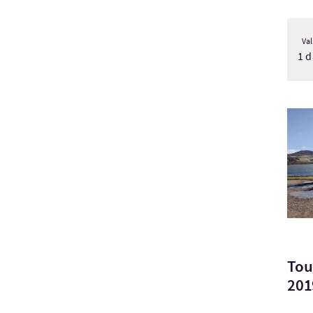
Val
1 d
Visi
Tou
201