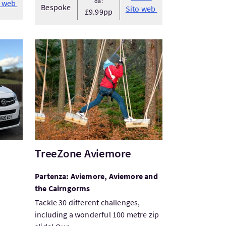
da:
o web
Bespoke
Sito web
£9.99pp
erness Airport Transfer
Visita:TreeZone Aviemore
TreeZone Aviemore
Partenza: Aviemore, Aviemore and
the Cairngorms
Tackle 30 different challenges,
including a wonderful 100 metre zip