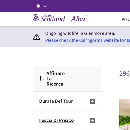
Visit Scotland Home
Plac
Ongoing wildfire in Glenmore area.
Please check the Cairngorms website for l
296
Affinare
La
Ricerca
Durata Del Tour
Visi
Fascia Di Prezzo