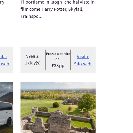
ry
Ti portiamo in luoghi che hai visto in
film come Harry Potter, Skyfall,
Trainspo...
Prezzo a partire
sita:
Visita:
Validità:
da:
1 day(s)
o web
Sito web
£35pp
uise Ship Passengers Invergordon po...
Visita:Sampling Scotland | 6 Day Self-Drive