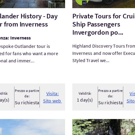
lander History - Day
Private Tours for Cru
r from Inverness
Ship Passengers
Invergordon po...
nza: Inverness
Highland Discovery Tours fro
spoke Outlander tour is
Inverness and now offer Execu
ed for fans who want a more
Styled Travel we...
nal and immer...
Prezzo a partire
Prezzo a partire
Visita:
Vi
idità:
Validità:
da:
da:
ay(s)
1 day(s)
Sito web
Sit
Su richiesta
Su richiesta
ta:Private Edinburgh City Walking Tour
Visita:Deil's Cauldron