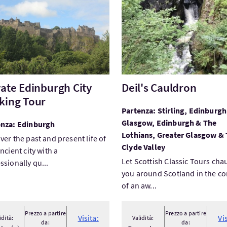
vate Edinburgh City
Deil's Cauldron
king Tour
Partenza: Stirling, Edinburgh
Glasgow, Edinburgh & The
enza: Edinburgh
Lothians, Greater Glasgow &
ver the past and present life of
Clyde Valley
ancient city with a
Let Scottish Classic Tours cha
ssionally qu...
you around Scotland in the c
of an aw...
Prezzo a partire
Prezzo a partire
Visita:
Vi
idità:
Validità:
da:
da: