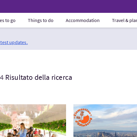
es to go
Things to do
Accommodation
Travel & pl
atest updates.
4
Risultato della ricerca
ta:Edinburgh Afternoon Tea Tour Aboard a 1966 Routemaster
Visita:Visite Vue d'en Haut