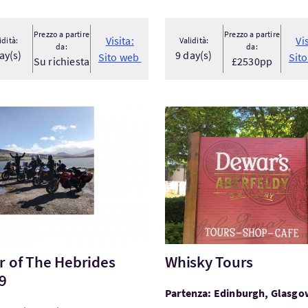
Prezzo a partire
Prezzo a partire
Visita:
Vi
idità:
Validità:
da:
da:
ay(s)
9 day(s)
Sito web
Sit
Su richiesta
£2530pp
ta:Tour of The Hebrides 2019
Visita:Whisky Tours
r of The Hebrides
Whisky Tours
9
Partenza: Edinburgh, Glasgo