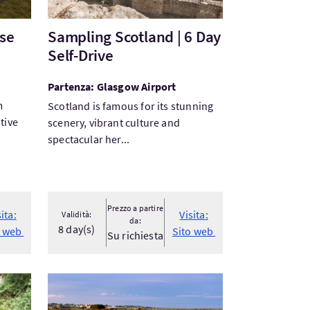
ise
Sampling Scotland | 6 Day
Self-Drive
Partenza: Glasgow Airport
m
Scotland is famous for its stunning
tive
scenery, vibrant culture and
spectacular her...
Prezzo a partire
sita:
Visita:
Validità:
da:
8 day(s)
o web
Sito web
Su richiesta
Visita:Viaggio su strada per il golf del patrimonio