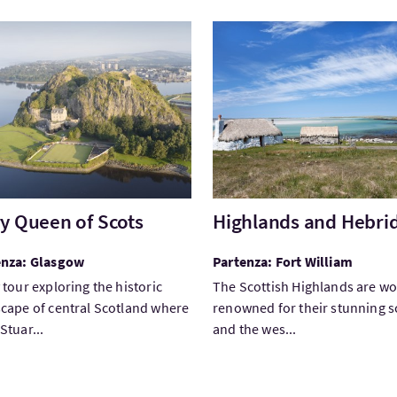
ta:Mary Queen of Scots
Visita:Highlands and Hebri
y Queen of Scots
Highlands and Hebri
enza: Glasgow
Partenza: Fort William
 tour exploring the historic
The Scottish Highlands are wo
cape of central Scotland where
renowned for their stunning 
Stuar...
and the wes...